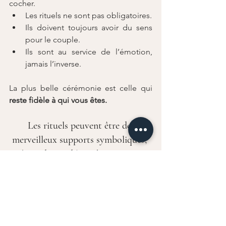
cocher.
Les rituels ne sont pas obligatoires.
Ils doivent toujours avoir du sens 
pour le couple.
Ils sont au service de l’émotion, 
jamais l’inverse.
La plus belle cérémonie est celle qui 
reste fidèle à qui vous êtes.
Les rituels peuvent être de 
merveilleux supports symboliques, 
à condition d’être choisis avec 
justesse et intention. En cérémonie 
laïque, la liberté est une force à 
utiliser avec sincérité.
Si vous êtes en réflexion et que vous souhaitez être 